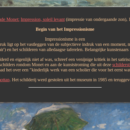
ude Monet:
Impression, soleil levant
(impressie van ondergaande zon), 
Begin van het Impressionisme
Impressionisme is een
ruk ligt op het vastleggen van de subjectieve indruk van een moment, m
air') en het schilderen van alledaagse taferelen. Belangrijke kunstenaar
derd en eigenlijk niet af was, schreef een venijnige kritiek in het satiri
schilders rondom Monet en aan de kunststroming die uit deze
schildersti
d het over een "kinderlijk werk van een scholier die voor het eerst wat
ottan
. Het schilderij werd gestolen uit het museum in 1985 en teruggev