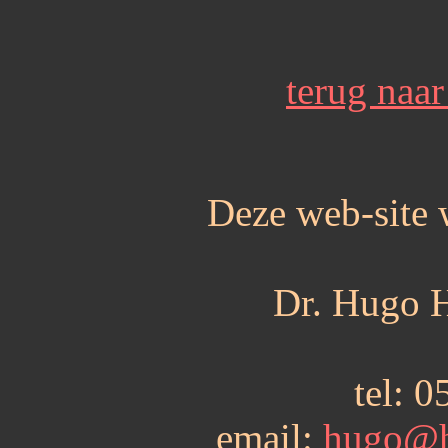
terug naa
Deze web-site 
Dr. Hugo H
tel: 
email:
hugo@h