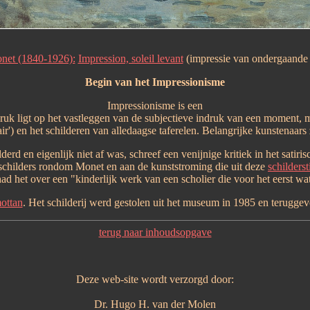
net (1840-1926):
Impression, soleil levant
(impressie van ondergaande
Begin van het Impressionisme
Impressionisme is een
ruk ligt op het vastleggen van de subjectieve indruk van een moment, m
air') en het schilderen van alledaagse taferelen. Belangrijke kunstenaar
derd en eigenlijk niet af was, schreef een venijnige kritiek in het satiri
schilders rondom Monet en aan de kunststroming die uit deze
schildersti
d het over een "kinderlijk werk van een scholier die voor het eerst wat
ottan
. Het schilderij werd gestolen uit het museum in 1985 en teruggev
terug naar inhoudsopgave
Deze web-site wordt verzorgd door:
Dr. Hugo H. van der Molen